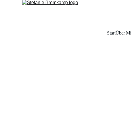
Start
Über M