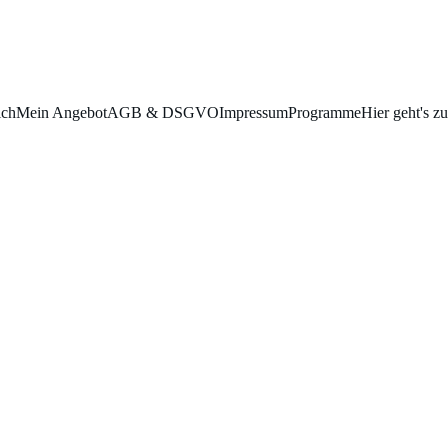
ich
Mein Angebot
AGB & DSGVO
Impressum
Programme
Hier geht's z